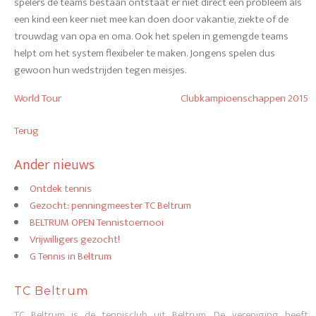
spelers de teams bestaan ontstaat er niet direct een probleem als
een kind een keer niet mee kan doen door vakantie, ziekte of de
trouwdag van opa en oma. Ook het spelen in gemengde teams
helpt om het system flexibeler te maken. Jongens spelen dus
gewoon hun wedstrijden tegen meisjes.
World Tour
Clubkampioenschappen 2015
Terug
Ander nieuws
Ontdek tennis
Gezocht: penningmeester TC Beltrum
BELTRUM OPEN Tennistoernooi
Vrijwilligers gezocht!
G Tennis in Beltrum
TC Beltrum
TC Beltrum is de tennisclub uit Beltrum. De vereniging heeft