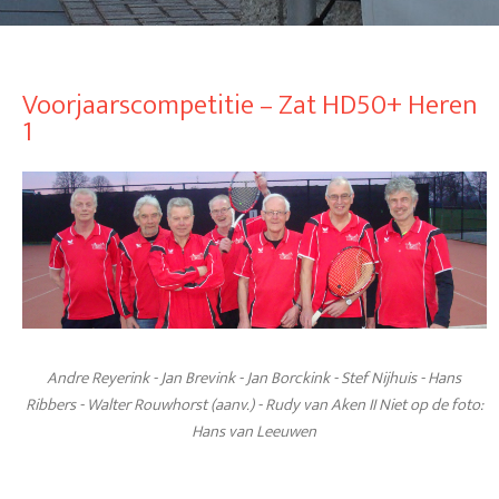
Voorjaarscompetitie – Zat HD50+ Heren
1
Andre Reyerink - Jan Brevink - Jan Borckink - Stef Nijhuis - Hans
Ribbers - Walter Rouwhorst (aanv.) - Rudy van Aken II Niet op de foto:
Hans van Leeuwen