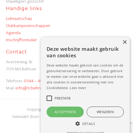
Vrijwilligers gezocht!
Handige links
Lidmaatschap
Clubkampioenschappen
Agenda
Inschrijfformulier
×
Deze website maakt gebruik
Contact
van cookies
Avesterweg 1b
Deze website maakt gebruik van cookies om de
7156 MH Beltrum
gebruikerservaring te verbeteren. Door gebruik
te maken van onze website gaat u akkoord met
Telefoon:
0544 – 48 19 82
alle cookies in overeenstemming met ons
Mail:
info@tcbeltrum.nl
Cookiebeleid.
Lees meer
PRESTATIE
Copyright 2026 TC Beltrum
Privacy Verklaring
ACCEPTEREN
WEIGEREN
Gemaakt door:
Werkgroep TC Beltrum
i.s.m.
Best4u Group B.V.
DETAILS