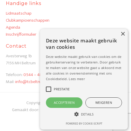
Handige links
Lidmaatschap
Clubkampioenschappen
Agenda
×
Inschrijfformulier
Deze website maakt gebruik
Contact
van cookies
Avesterweg 1b
Deze website maakt gebruik van cookies om de
7156 MH Beltrum
gebruikerservaring te verbeteren. Door gebruik
te maken van onze website gaat u akkoord met
Telefoon:
0544 – 48 19 82
alle cookies in overeenstemming met ons
Cookiebeleid.
Lees meer
Mail:
info@tcbeltrum.nl
PRESTATIE
Copyright 2026 TC Beltrum
Privacy Verklaring
ACCEPTEREN
WEIGEREN
Gemaakt door:
Werkgroep TC Beltrum
i.s.m.
Best4u Group B.V.
DETAILS
POWERED BY COOKIE-SCRIPT