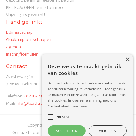
Gezocht: penningmeester TC Beltrum
BELTRUM OPEN Tennistoernooi
Vrijwilligers gezocht!
Handige links
Lidmaatschap
Clubkampioenschappen
Agenda
Inschrijfformulier
×
Deze website maakt gebruik
Contact
van cookies
Avesterweg 1b
7156 MH Beltrum
Deze website maakt gebruik van cookies om de
gebruikerservaring te verbeteren. Door gebruik
Telefoon:
0544 – 48 19 82
te maken van onze website gaat u akkoord met
alle cookies in overeenstemming met ons
Mail:
info@tcbeltrum.nl
Cookiebeleid.
Lees meer
PRESTATIE
Copyright 2026 TC Beltrum
Privacy Verklaring
ACCEPTEREN
WEIGEREN
Gemaakt door:
Werkgroep TC Beltrum
i.s.m.
Best4u Group B.V.