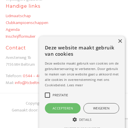
Handige links
Lidmaatschap
Clubkampioenschappen
Agenda
Inschrijfformulier
×
Deze website maakt gebruik
Contact
van cookies
Avesterweg 1b
7156 MH Beltrum
Deze website maakt gebruik van cookies om de
gebruikerservaring te verbeteren. Door gebruik
te maken van onze website gaat u akkoord met
Telefoon:
0544 – 48 19 82
alle cookies in overeenstemming met ons
Mail:
info@tcbeltrum.nl
Cookiebeleid.
Lees meer
PRESTATIE
Copyright 2026 TC Beltrum
Privacy Verklaring
ACCEPTEREN
WEIGEREN
Gemaakt door:
Werkgroep TC Beltrum
i.s.m.
Best4u Group B.V.
DETAILS