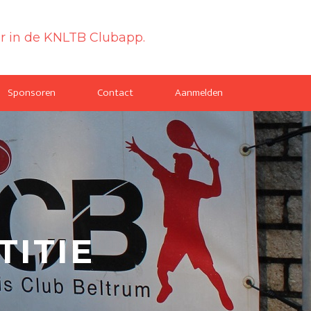
or in de KNLTB Clubapp.
Sponsoren
Contact
Aanmelden
ITIE