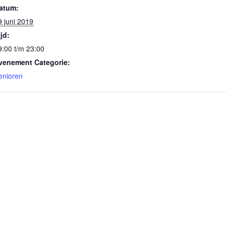
atum:
9 juni 2019
ijd:
9:00 t/m 23:00
venement Categorie:
enioren