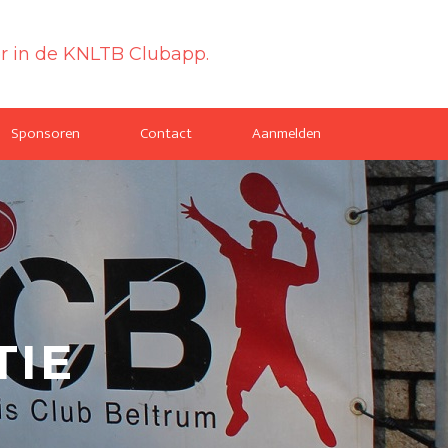
or in de KNLTB Clubapp.
Sponsoren
Contact
Aanmelden
TIE