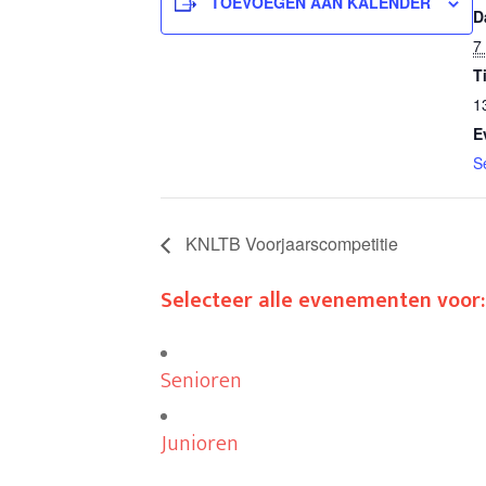
TOEVOEGEN AAN KALENDER
D
7
T
1
E
S
KNLTB Voorjaarscompetitie
Selecteer alle evenementen voor:
Senioren
Junioren