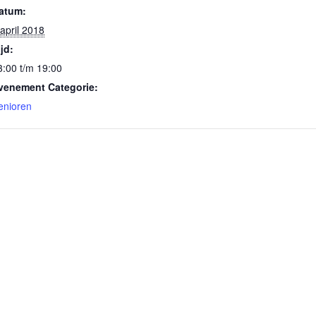
atum:
 april 2018
ijd:
3:00 t/m 19:00
venement Categorie:
enioren