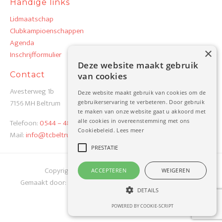
Handige links
Lidmaatschap
Clubkampioenschappen
Agenda
×
Inschrijfformulier
Deze website maakt gebruik
Contact
van cookies
Avesterweg 1b
Deze website maakt gebruik van cookies om de
7156 MH Beltrum
gebruikerservaring te verbeteren. Door gebruik
te maken van onze website gaat u akkoord met
Telefoon:
0544 – 48 19 82
alle cookies in overeenstemming met ons
Cookiebeleid.
Lees meer
Mail:
info@tcbeltrum.nl
PRESTATIE
Copyright 2026 TC Beltrum
Privacy Verklaring
ACCEPTEREN
WEIGEREN
Gemaakt door:
Werkgroep TC Beltrum
i.s.m.
Best4u Group B.V.
DETAILS
POWERED BY COOKIE-SCRIPT